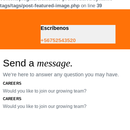
tags/tags/post-featured-image.php
on line
39
Skip
Skip
links
to
primary
Escríbenos
navigation
Skip
+56752543520
to
content
Send a
message.
We’re here to answer any question you may have.
CAREERS
Would you like to join our growing team?
CAREERS
Would you like to join our growing team?