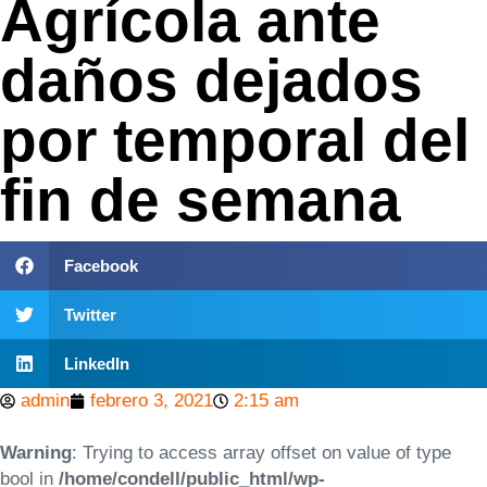
Agrícola ante
daños dejados
por temporal del
fin de semana
Facebook
Twitter
LinkedIn
admin
febrero 3, 2021
2:15 am
Warning
: Trying to access array offset on value of type
bool in
/home/condell/public_html/wp-