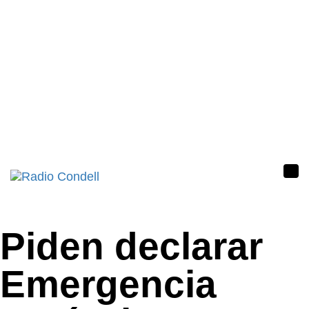
Tog
nav
Piden declarar
Emergencia