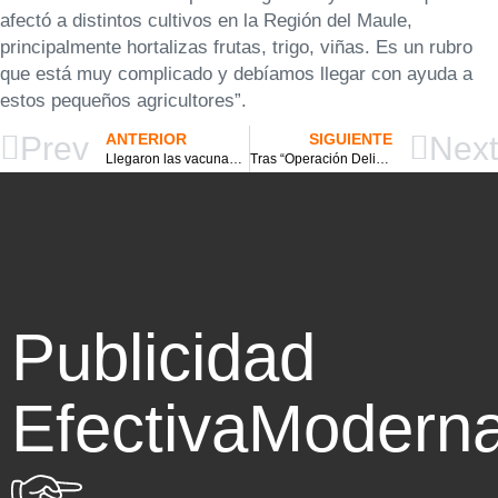
afectó a distintos cultivos en la Región del Maule,
principalmente hortalizas frutas, trigo, viñas. Es un rubro
que está muy complicado y debíamos llegar con ayuda a
estos pequeños agricultores”.
Prev
Next
ANTERIOR
SIGUIENTE
Llegaron las vacunas para inicio de inoculación masiva en Curicó frente al Covid
Tras “Operación Delivery” víctimas reconoce sus especies arrebatadas
Publicidad
Efectiva
Modern