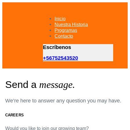
Skip
Skip
links
to
primary
Inicio
navigation
Nuestra Historia
Skip
Programas
to
Contacto
content
Escríbenos
+56752543520
Send a
message.
We’re here to answer any question you may have.
CAREERS
Would you like to join our growing team?