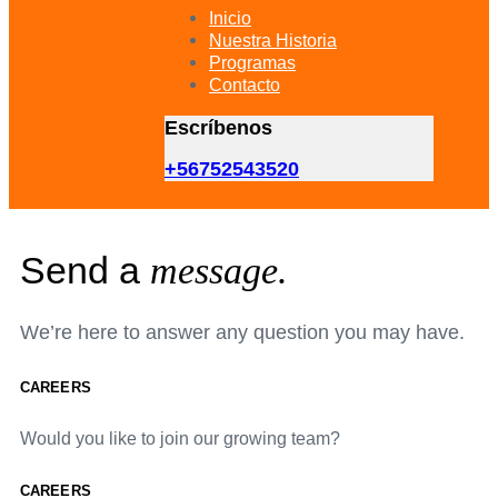
primary
Inicio
navigation
Nuestra Historia
Skip
Programas
to
Contacto
content
Escríbenos
+56752543520
Send a
message.
We’re here to answer any question you may have.
CAREERS
Would you like to join our growing team?
CAREERS