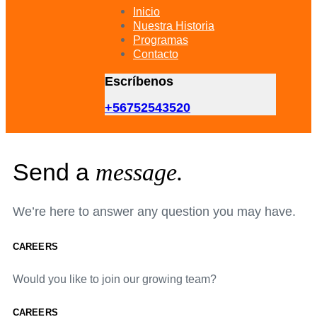
primary
Inicio
navigation
Nuestra Historia
Skip
Programas
to
Contacto
content
Escríbenos
+56752543520
Send a
message.
We’re here to answer any question you may have.
CAREERS
Would you like to join our growing team?
CAREERS