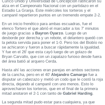
Curicó Unido y Universidad de Concepción ratificaron su
alza en el Campeonato Nacional con un partidazo en el
Estadio La Granja. Este miércoles los torteros y el
campanil repartieron puntos en un tremendo empate 2-2.
En un inicio frenético para ambas escuadras, fue el
elenco Tortero el que abrió el marcador a los 7′ minutos
de juego gracias a
Bayron Oyarzo
. Luego de un
desborde por derecha y un rebote, el delantero quedó con
la pelota servida para poner el 1-0. Pero los del Biobío no
se achicaron y fueron a buscar rápidamente la igualdad.
Y fue en el 26′ que esta cayó luego de un golazo de
Bryan Carvallo, que con un zapatazo furioso desde fuera
del área batió al arquero Cerda.
Hasta ahí las acciones eran parejas en ambos sectores
de la cancha, pero en el 40′
Alejandro Camargo
fue a
disputar un cabezazo y metió un codo que le costó la roja
directa, dejando al campanil con uno menos. Esto lo
aprovecharon los torteros, que en el final de la primera
mitad anotaron el 2-1 con tanto de
Gabriel Harding
.
La segunda mitad pudo estar para cualquiera, ya que