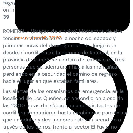
tags/tags/post-featured-image.php
on line
39
ROMERAL.- (imagen de archivo) Momentos de alta
noviembre 16, 2020
tensión se vivieron entre la noche del sábado y
primeras horas del domingo reciente, luego que
desde la cordillera de la comuna de Romeral, en la
provincia de Curicó, se alertara del extravío de tres
personas que se adentraron hacia las montañas,
perdiendo en la oscuridad el camino de regreso
hacia el lugar en que estaban familiares.
Las alertas de los organismos de emergencia, en la
localidad de Los Queñes, se encendieron a eso de
las 23:00 horas del sábado, cuando visitantes de
cordillera concurrieron hasta carabineros para avisar
que un adulto y dos menores habían ascendido a
través de los cerros, frente al sector El Favio, no