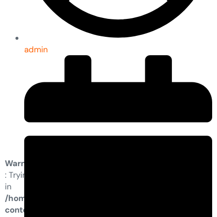
admin
Warning
: Trying to access array offset on value of type bool
in
/home/condell/public_html/wp-
content/plugins/elementor-pro/modules/dynamic-