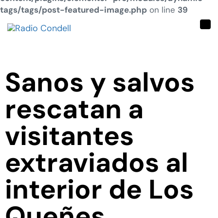
tags/tags/post-featured-image.php
on line
39
Tog
nav
Sanos y salvos
rescatan a
visitantes
extraviados al
interior de Los
Queñes