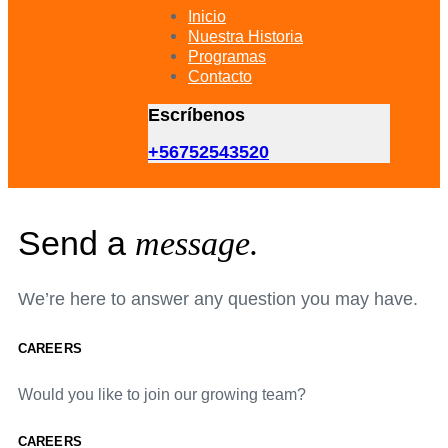
primary
Inicio
navigation
Nuestra Historia
Skip
Programas
to
Contacto
content
Escríbenos
+56752543520
Send a
message.
We’re here to answer any question you may have.
CAREERS
Would you like to join our growing team?
CAREERS