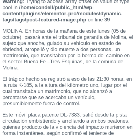
Warning
: Trying to access array offset on value of type
bool in
/home/condell/public_html/wp-
content/plugins/elementor-pro/modules/dynamic-
tags/tags/post-featured-image.php
on line
39
MOLINA. En horas de la mañana de este lunes (05 de
octubre) pasará ante el tribunal de garantía de Molina, el
sujeto que anoche, guiado su vehículo en estado de
ebriedad, atropelló y dio muerte a dos personas, un
matrimonio, que transitaban por la berma del camino en
el sector Buena Fe –Tres Esquinas, de la comuna de
Molina.
El trágico hecho se registró a eso de las 21:30 horas, en
la ruta K-185, a la altura del kilómetro uno, lugar por el
cual transitaba un matrimonio, que no alcanzó a
percatarse que se acercaba un vehículo,
presumiblemente fuera de control.
Este móvil placa patente DL-7383, salió desde la pista
circulación embistiendo y arrollando a ambos peatones,
quienes producto de la violencia del impacto murieron en
forma instantánea, según confirmó el teniente de