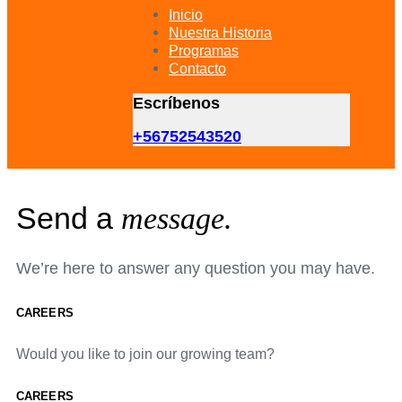
primary
Inicio
navigation
Nuestra Historia
Skip
Programas
to
Contacto
content
Escríbenos
+56752543520
Send a
message.
We’re here to answer any question you may have.
CAREERS
Would you like to join our growing team?
CAREERS