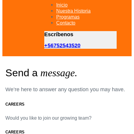
primary
Inicio
navigation
Nuestra Historia
Skip
Programas
to
Contacto
content
Escríbenos
+56752543520
Send a
message.
We’re here to answer any question you may have.
CAREERS
Would you like to join our growing team?
CAREERS