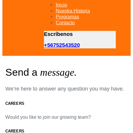
primary
Inicio
navigation
Nuestra Historia
Skip
Programas
to
Contacto
content
Escríbenos
+56752543520
Send a
message.
We’re here to answer any question you may have.
CAREERS
Would you like to join our growing team?
CAREERS