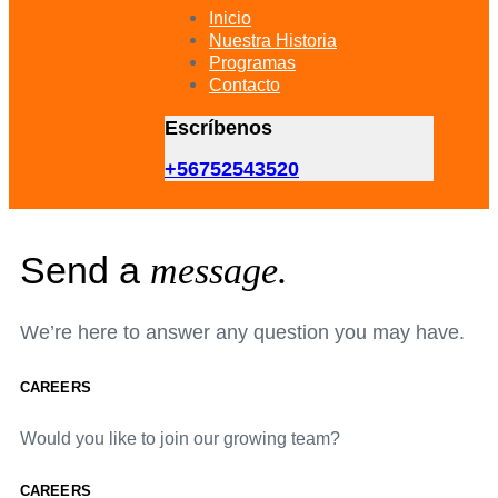
primary
Inicio
navigation
Nuestra Historia
Skip
Programas
to
Contacto
content
Escríbenos
+56752543520
Send a
message.
We’re here to answer any question you may have.
CAREERS
Would you like to join our growing team?
CAREERS