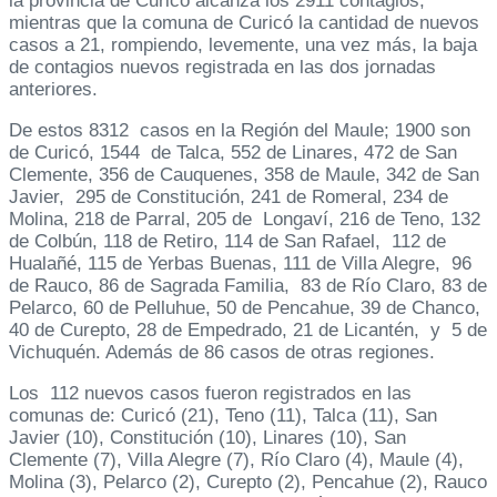
la provincia de Curicó alcanza los 2911 contagios,
mientras que la comuna de Curicó la cantidad de nuevos
casos a 21, rompiendo, levemente, una vez más, la baja
de contagios nuevos registrada en las dos jornadas
anteriores.
De estos 8312 casos en la Región del Maule; 1900 son
de Curicó, 1544 de Talca, 552 de Linares, 472 de San
Clemente, 356 de Cauquenes, 358 de Maule, 342 de San
Javier, 295 de Constitución, 241 de Romeral, 234 de
Molina, 218 de Parral, 205 de Longaví, 216 de Teno, 132
de Colbún, 118 de Retiro, 114 de San Rafael, 112 de
Hualañé, 115 de Yerbas Buenas, 111 de Villa Alegre, 96
de Rauco, 86 de Sagrada Familia, 83 de Río Claro, 83 de
Pelarco, 60 de Pelluhue, 50 de Pencahue, 39 de Chanco,
40 de Curepto, 28 de Empedrado, 21 de Licantén, y 5 de
Vichuquén. Además de 86 casos de otras regiones.
Los 112 nuevos casos fueron registrados en las
comunas de: Curicó (21), Teno (11), Talca (11), San
Javier (10), Constitución (10), Linares (10), San
Clemente (7), Villa Alegre (7), Río Claro (4), Maule (4),
Molina (3), Pelarco (2), Curepto (2), Pencahue (2), Rauco