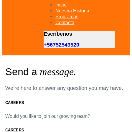
primary
Inicio
navigation
Nuestra Historia
Skip
Programas
to
Contacto
content
Escríbenos
+56752543520
Send a
message.
We’re here to answer any question you may have.
CAREERS
Would you like to join our growing team?
CAREERS