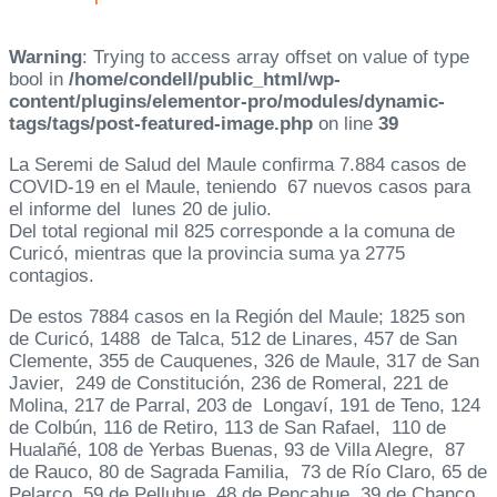
Warning
: Trying to access array offset on value of type
bool in
/home/condell/public_html/wp-
content/plugins/elementor-pro/modules/dynamic-
tags/tags/post-featured-image.php
on line
39
La Seremi de Salud del Maule confirma 7.884 casos de
COVID-19 en el Maule, teniendo 67 nuevos casos para
el informe del lunes 20 de julio.
Del total regional mil 825 corresponde a la comuna de
Curicó, mientras que la provincia suma ya 2775
contagios.
De estos 7884 casos en la Región del Maule; 1825 son
de Curicó, 1488 de Talca, 512 de Linares, 457 de San
Clemente, 355 de Cauquenes, 326 de Maule, 317 de San
Javier, 249 de Constitución, 236 de Romeral, 221 de
Molina, 217 de Parral, 203 de Longaví, 191 de Teno, 124
de Colbún, 116 de Retiro, 113 de San Rafael, 110 de
Hualañé, 108 de Yerbas Buenas, 93 de Villa Alegre, 87
de Rauco, 80 de Sagrada Familia, 73 de Río Claro, 65 de
Pelarco, 59 de Pelluhue, 48 de Pencahue, 39 de Chanco,