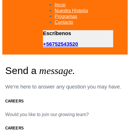
primary
Inicio
navigation
Nuestra Historia
Skip
Programas
to
Contacto
content
Escríbenos
+56752543520
Send a
message.
We’re here to answer any question you may have.
CAREERS
Would you like to join our growing team?
CAREERS