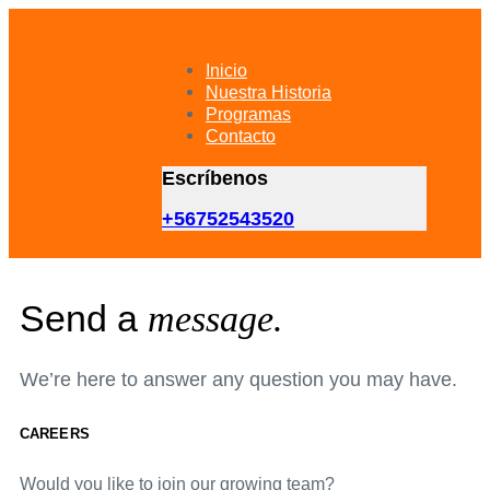
Skip
Skip
links
to
primary
Inicio
navigation
Nuestra Historia
Skip
Programas
to
Contacto
content
Escríbenos
+56752543520
Send a
message.
We’re here to answer any question you may have.
CAREERS
Would you like to join our growing team?