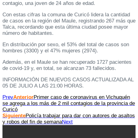
contagio, una joven de 24 años de edad.
Con estas cifras la comuna de Curicó lidera la cantidad
de casos en la región del Maule, registrando 267 más que
Talca, recordando que esta última ciudad posee mayor
número de habitantes.
En distribución por sexo, el 53% del total de casos son
hombres (3300) y el 47% mujeres (2974).
Además, en el Maule se han recuperado 1727 pacientes
de covid-19 y, en total, se alcanzan 73 fallecidos.
INFORMACIÓN DE NUEVOS CASOS ACTUALIZADA AL
05 DE JULIO A LAS 21:00 HORAS.
Prev
Anterior
Primer caso de coronavirus en Vichuquén
se agrega a los más de 2 mil contagios de la provincia de
Curicó
Siguiente
Policía trabajar para dar con autores de asaltos
y robos del fin de semana
Next