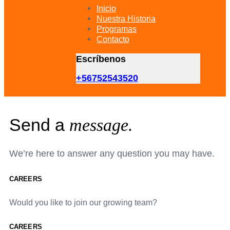
primary
Inicio
navigation
Nuestra Historia
Skip
Programas
to
Contacto
content
Escríbenos
+56752543520
Send a
message.
We’re here to answer any question you may have.
CAREERS
Would you like to join our growing team?
CAREERS