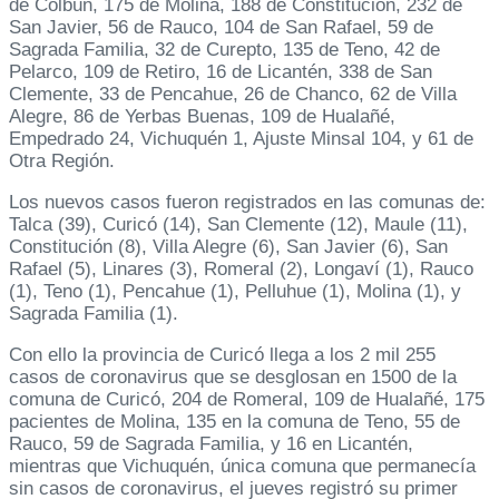
de Colbún, 175 de Molina, 188 de Constitución, 232 de
San Javier, 56 de Rauco, 104 de San Rafael, 59 de
Sagrada Familia, 32 de Curepto, 135 de Teno, 42 de
Pelarco, 109 de Retiro, 16 de Licantén, 338 de San
Clemente, 33 de Pencahue, 26 de Chanco, 62 de Villa
Alegre, 86 de Yerbas Buenas, 109 de Hualañé,
Empedrado 24, Vichuquén 1, Ajuste Minsal 104, y 61 de
Otra Región.
Los nuevos casos fueron registrados en las comunas de:
Talca (39), Curicó (14), San Clemente (12), Maule (11),
Constitución (8), Villa Alegre (6), San Javier (6), San
Rafael (5), Linares (3), Romeral (2), Longaví (1), Rauco
(1), Teno (1), Pencahue (1), Pelluhue (1), Molina (1), y
Sagrada Familia (1).
Con ello la provincia de Curicó llega a los 2 mil 255
casos de coronavirus que se desglosan en 1500 de la
comuna de Curicó, 204 de Romeral, 109 de Hualañé, 175
pacientes de Molina, 135 en la comuna de Teno, 55 de
Rauco, 59 de Sagrada Familia, y 16 en Licantén,
mientras que Vichuquén, única comuna que permanecía
sin casos de coronavirus, el jueves registró su primer