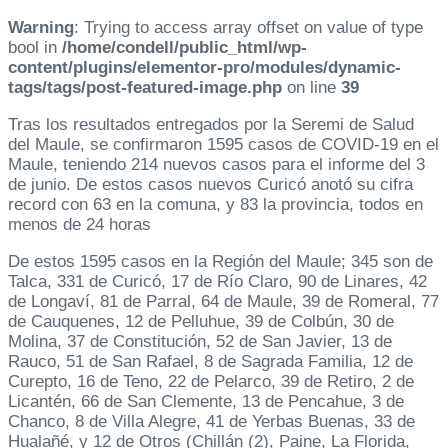
Warning
: Trying to access array offset on value of type
bool in
/home/condell/public_html/wp-
content/plugins/elementor-pro/modules/dynamic-
tags/tags/post-featured-image.php
on line
39
Tras los resultados entregados por la Seremi de Salud
del Maule, se confirmaron 1595 casos de COVID-19 en el
Maule, teniendo 214 nuevos casos para el informe del 3
de junio. De estos casos nuevos Curicó anotó su cifra
record con 63 en la comuna, y 83 la provincia, todos en
menos de 24 horas
De estos 1595 casos en la Región del Maule; 345 son de
Talca, 331 de Curicó, 17 de Río Claro, 90 de Linares, 42
de Longaví, 81 de Parral, 64 de Maule, 39 de Romeral, 77
de Cauquenes, 12 de Pelluhue, 39 de Colbún, 30 de
Molina, 37 de Constitución, 52 de San Javier, 13 de
Rauco, 51 de San Rafael, 8 de Sagrada Familia, 12 de
Curepto, 16 de Teno, 22 de Pelarco, 39 de Retiro, 2 de
Licantén, 66 de San Clemente, 13 de Pencahue, 3 de
Chanco, 8 de Villa Alegre, 41 de Yerbas Buenas, 33 de
Hualañé, y 12 de Otros (Chillán (2), Paine, La Florida,