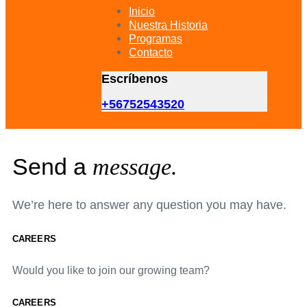
primary
Inicio
navigation
Nuestra Historia
Skip
Programas
to
Contacto
content
Escríbenos
+56752543520
Send a
message.
We’re here to answer any question you may have.
CAREERS
Would you like to join our growing team?
CAREERS