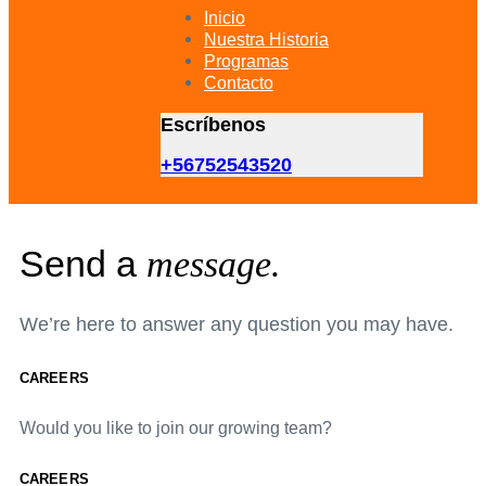
primary
Inicio
navigation
Nuestra Historia
Skip
Programas
to
Contacto
content
Escríbenos
+56752543520
Send a
message.
We’re here to answer any question you may have.
CAREERS
Would you like to join our growing team?
CAREERS