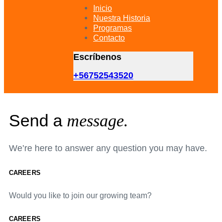
primary
Inicio
navigation
Nuestra Historia
Skip
Programas
to
Contacto
content
Escríbenos
+56752543520
Send a
message.
We’re here to answer any question you may have.
CAREERS
Would you like to join our growing team?
CAREERS