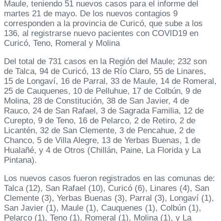
Maule, teniendo 51 nuevos casos para el informe del
martes 21 de mayo. De los nuevos contagios 9
corresponden a la provincia de Curicó, que sube a los
136, al registrarse nuevo pacientes con COVID19 en
Curicó, Teno, Romeral y Molina
Del total de 731 casos en la Región del Maule; 232 son
de Talca, 94 de Curicó, 13 de Río Claro, 55 de Linares,
15 de Longaví, 16 de Parral, 33 de Maule, 14 de Romeral,
25 de Cauquenes, 10 de Pelluhue, 17 de Colbún, 9 de
Molina, 28 de Constitución, 38 de San Javier, 4 de
Rauco, 24 de San Rafael, 3 de Sagrada Familia, 12 de
Curepto, 9 de Teno, 16 de Pelarco, 2 de Retiro, 2 de
Licantén, 32 de San Clemente, 3 de Pencahue, 2 de
Chanco, 5 de Villa Alegre, 13 de Yerbas Buenas, 1 de
Hualañé, y 4 de Otros (Chillán, Paine, La Florida y La
Pintana).
Los nuevos casos fueron registrados en las comunas de:
Talca (12), San Rafael (10), Curicó (6), Linares (4), San
Clemente (3), Yerbas Buenas (3), Parral (3), Longaví (1),
San Javier (1), Maule (1), Cauquenes (1), Colbún (1),
Pelarco (1), Teno (1), Romeral (1), Molina (1), y La