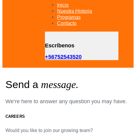
primary
Inicio
navigation
Nuestra Historia
Skip
Programas
to
Contacto
content
Escríbenos
+56752543520
Send a
message.
We’re here to answer any question you may have.
CAREERS
Would you like to join our growing team?