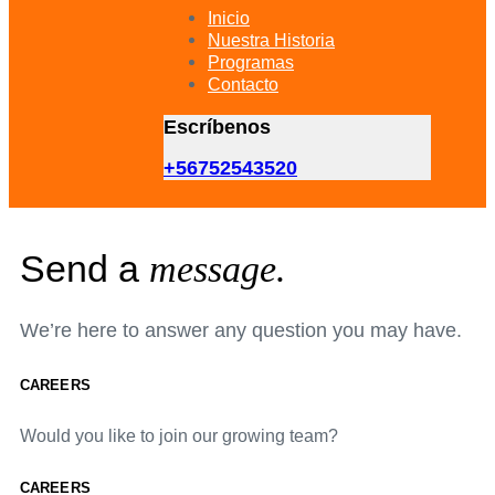
primary
Inicio
navigation
Nuestra Historia
Skip
Programas
to
Contacto
content
Escríbenos
+56752543520
Send a
message.
We’re here to answer any question you may have.
CAREERS
Would you like to join our growing team?
CAREERS