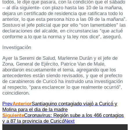
todos, le dije que pasara, con la condición que el sábado
– al día siguiente- con plazo hasta las 10 de la mañana,
dejara un certificado de residencia que ratificara todo lo
anterior, lo que esta persona hizo a las 09 de la mañana”.
Sostuvo el jefe policial que por ello “son lamentables” las
declaraciones del alcalde, en circunstancias “que actué
conforme a lo que la norma y la ley nos dice”, aseguró.
Investigación
Ayer la Seremi de Salud, Marlenne Durán y el jefe de
Zona, General de Ejército, Patrice Van de Male,
abordaron escuetamente el tema, agregando que los
antecedentes están siendo revisados, y que el prefecto
de carabineros de Curicó ha instruido una investigación
al respecto, “para esclarecer lo que realmente ocurrió”,
coincidieron.
Prev
Anterior
Santiaguino contagiado viajó a Curicó y
Molina para el dia de la madre
Siguiente
Coronavirus: Región sube a los 466 contagios
y a 87 la provincia de Curicó
Next