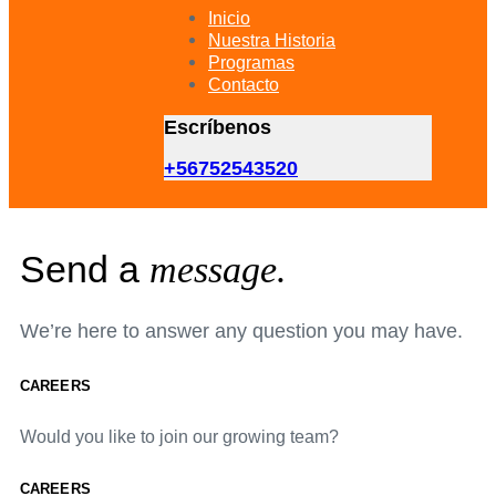
primary
Inicio
navigation
Nuestra Historia
Skip
Programas
to
Contacto
content
Escríbenos
+56752543520
Send a
message.
We’re here to answer any question you may have.
CAREERS
Would you like to join our growing team?
CAREERS