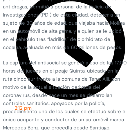
antidrogas, permitió a personal de la Policía de
Investigaciones (PDI) de esta ciudad, detener a un
sujeto de 30 años de edad, que viajaba hacia Molina
en un automóvil de alta gama, y a quien se le ubicó
en el vehículo tres “ladrillos” de clorhidrato de
cocaína, avaluada en más de 60 millones de pesos.
La captura del antisocial se generó a eso de las 17:00
horas del jueves en el peaje Quinta, ubicado en la
ruta cinco sur frente a la comuna de Teno. Allí, con
motivo de la actual situación derivada del
coronavirus, desde hace un mes se desarrollan
controles sanitarios, apoyados por la policía,
2:12 pm
procedimiento uno de los cuales se efectuó sobre el
único ocupante y conductor de un automóvil marca
Mercedes Benz, que procedía desde Santiago.