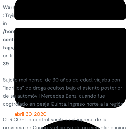
Warning
: Trying to access array offset on value of type bool
in
/home/condell/public_html/wp-
content/plugins/elementor-pro/modules/dynamic-
tags/tags/post-featured-image.php
on line
39
Sujeto molinense, de 30 años de edad, viajaba con
“ladrillos” de droga ocultos bajo el asiento posterior
de su automóvil Mercedes Benz, cuando fue
controlado en peaje Quinta, ingreso norte a la región.
abril 30, 2020
CURICO.- Un control sanitario al ingreso de la
provincia de Curicó, y el apoyo de un ejemplar canino