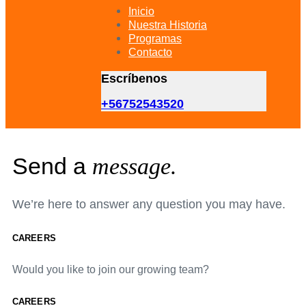
primary
Inicio
navigation
Nuestra Historia
Skip
Programas
to
Contacto
content
Escríbenos
+56752543520
Send a
message.
We’re here to answer any question you may have.
CAREERS
Would you like to join our growing team?
CAREERS