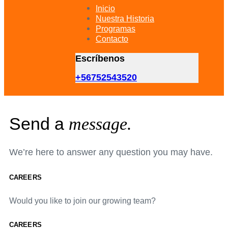
primary
Inicio
navigation
Nuestra Historia
Skip
Programas
to
Contacto
content
Escríbenos
+56752543520
Send a
message.
We’re here to answer any question you may have.
CAREERS
Would you like to join our growing team?
CAREERS