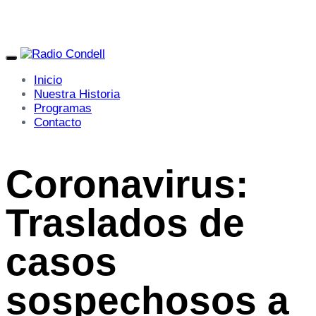
Toggle
navigation
Inicio
Nuestra Historia
Programas
Contacto
Coronavirus:
Traslados de
casos
sospechosos a