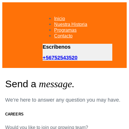
Skip
Skip
links
to
primary
Inicio
navigation
Nuestra Historia
Skip
Programas
to
Contacto
content
Escríbenos
+56752543520
Send a
message.
We’re here to answer any question you may have.
CAREERS
Would you like to join our growing team?