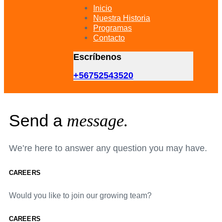
primary
Inicio
navigation
Nuestra Historia
Skip
Programas
to
Contacto
content
Escríbenos
+56752543520
Send a
message.
We’re here to answer any question you may have.
CAREERS
Would you like to join our growing team?
CAREERS