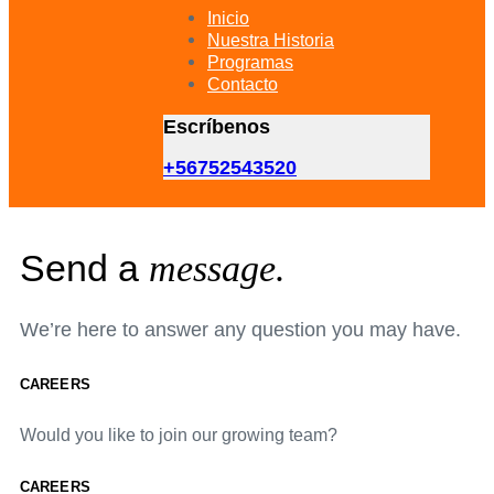
primary
Inicio
navigation
Nuestra Historia
Skip
Programas
to
Contacto
content
Escríbenos
+56752543520
Send a
message.
We’re here to answer any question you may have.
CAREERS
Would you like to join our growing team?
CAREERS