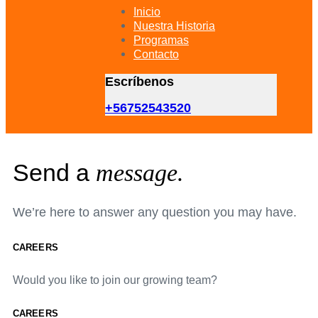
primary
Inicio
navigation
Nuestra Historia
Skip
Programas
to
Contacto
content
Escríbenos
+56752543520
Send a
message.
We’re here to answer any question you may have.
CAREERS
Would you like to join our growing team?
CAREERS