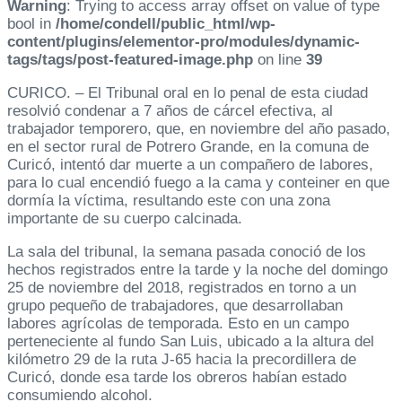
Warning
: Trying to access array offset on value of type
bool in
/home/condell/public_html/wp-
content/plugins/elementor-pro/modules/dynamic-
tags/tags/post-featured-image.php
on line
39
CURICO. – El Tribunal oral en lo penal de esta ciudad
resolvió condenar a 7 años de cárcel efectiva, al
trabajador temporero, que, en noviembre del año pasado,
en el sector rural de Potrero Grande, en la comuna de
Curicó, intentó dar muerte a un compañero de labores,
para lo cual encendió fuego a la cama y conteiner en que
dormía la víctima, resultando este con una zona
importante de su cuerpo calcinada.
La sala del tribunal, la semana pasada conoció de los
hechos registrados entre la tarde y la noche del domingo
25 de noviembre del 2018, registrados en torno a un
grupo pequeño de trabajadores, que desarrollaban
labores agrícolas de temporada. Esto en un campo
perteneciente al fundo San Luis, ubicado a la altura del
kilómetro 29 de la ruta J-65 hacia la precordillera de
Curicó, donde esa tarde los obreros habían estado
consumiendo alcohol.