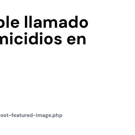
ble llamado
micidios en
post-featured-image.php