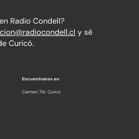
 en Radio Condell?
ccion@radiocondell.cl
y sé
de Curicó.
Encuentranos en
Carmen 714, Curicó