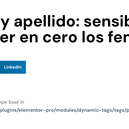
 apellido: sensi
r en cero los fe
LinkedIn
ype bool in
plugins/elementor-pro/modules/dynamic-tags/tags/