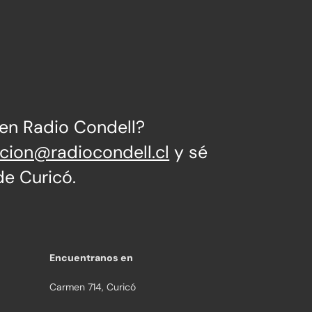
 en Radio Condell?
ccion@radiocondell.cl
y sé
de Curicó.
Encuentranos en
Carmen 714, Curicó