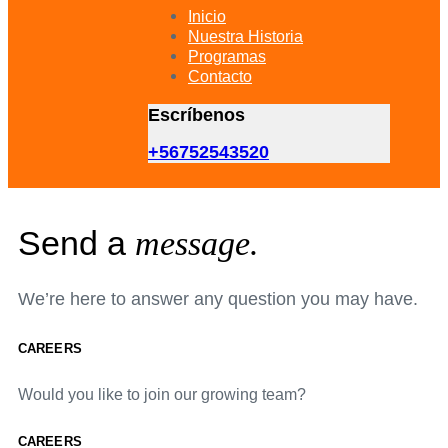
primary
Inicio
navigation
Nuestra Historia
Skip
Programas
to
Contacto
content
Escríbenos
+56752543520
Send a
message.
We’re here to answer any question you may have.
CAREERS
Would you like to join our growing team?
CAREERS