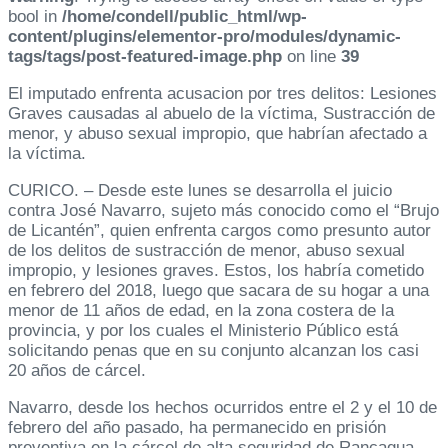
bool in
/home/condell/public_html/wp-
content/plugins/elementor-pro/modules/dynamic-
tags/tags/post-featured-image.php
on line
39
El imputado enfrenta acusacion por tres delitos: Lesiones
Graves causadas al abuelo de la víctima, Sustracción de
menor, y abuso sexual impropio, que habrían afectado a
la víctima.
CURICO. – Desde este lunes se desarrolla el juicio
contra José Navarro, sujeto más conocido como el “Brujo
de Licantén”, quien enfrenta cargos como presunto autor
de los delitos de sustracción de menor, abuso sexual
impropio, y lesiones graves. Estos, los habría cometido
en febrero del 2018, luego que sacara de su hogar a una
menor de 11 años de edad, en la zona costera de la
provincia, y por los cuales el Ministerio Público está
solicitando penas que en su conjunto alcanzan los casi
20 años de cárcel.
Navarro, desde los hechos ocurridos entre el 2 y el 10 de
febrero del año pasado, ha permanecido en prisión
preventiva en la cárcel de alta seguridad de Rancagua,