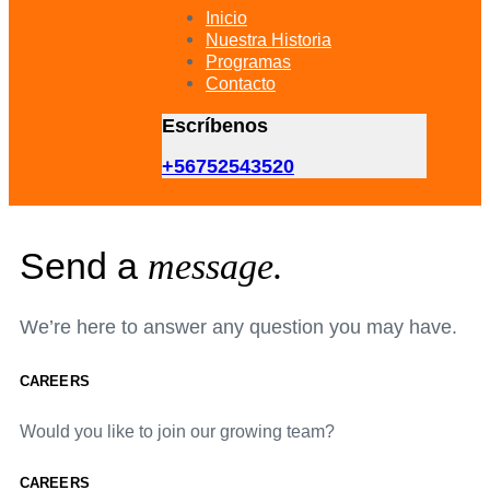
primary
Inicio
navigation
Nuestra Historia
Skip
Programas
to
Contacto
content
Escríbenos
+56752543520
Send a
message.
We’re here to answer any question you may have.
CAREERS
Would you like to join our growing team?
CAREERS