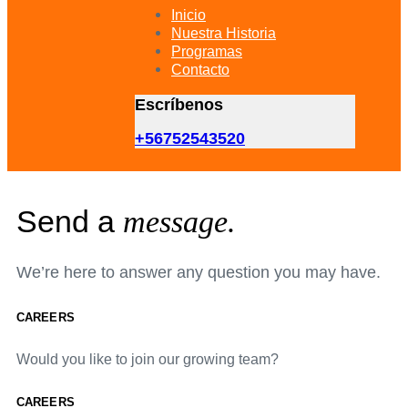
primary
Inicio
navigation
Nuestra Historia
Skip
Programas
to
Contacto
content
Escríbenos
+56752543520
Send a
message.
We’re here to answer any question you may have.
CAREERS
Would you like to join our growing team?
CAREERS