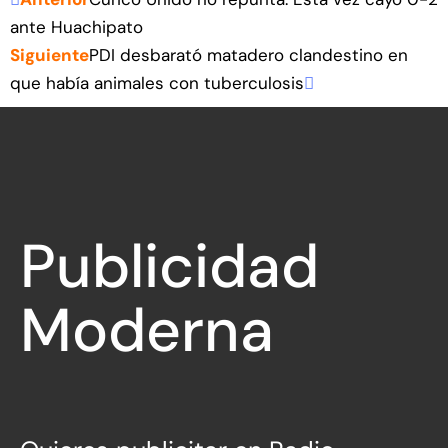
ante Huachipato
Siguiente
PDI desbarató matadero clandestino en
que había animales con tuberculosis
Publicidad
Moderna
Directa