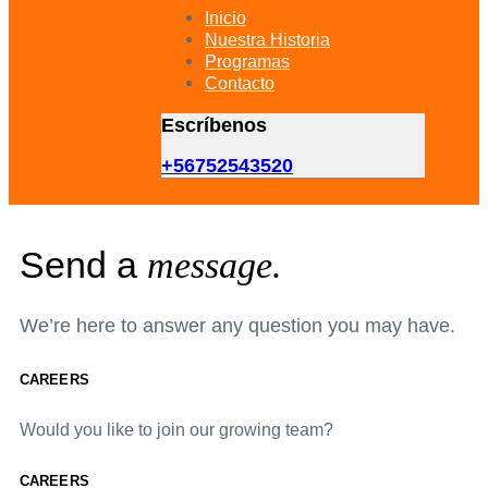
primary
Inicio
navigation
Nuestra Historia
Skip
Programas
to
Contacto
content
Escríbenos
+56752543520
Send a
message.
We’re here to answer any question you may have.
CAREERS
Would you like to join our growing team?
CAREERS