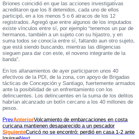
Briones coincidió en que las acciones investigativas
acreditaron que los 8 detenidos, cada uno de ellos
participó, en a los menos 5 o 6 atracos de los 12
registrados. Agregó que entre algunos de los imputados
existe vínculos entre sí, por ejemplo “tenemos un par de
hermanos, también a un sujeto con su hijastro, y en
suma todos se conocía entre sí, faltando aun otro sujeto,
que está siendo buscando, mientras las diligencias
sieguen para dar con este, el noveno integrante de la
banda”.
En los allanamientos de ayer participaron unos 40
efectivos de la PDI, de la zona, con apoyo de Brigadas
tácticas de Concepción y Santiago, fuertemente armados
ante la posibilidad de un enfrentamiento con los
delincuentes. Los delincuentes en la suma de los delitos
habrían alcanzado un botín cercano a los 40 millones de
pesos.
Prev
Anterior
Volcamiento de embarcaciones en costa
curicana mantienen desaparecido a un pescador
Siguiente
Curicó no se encontró: perdió en casa 1-2 ante
Iquique
Next