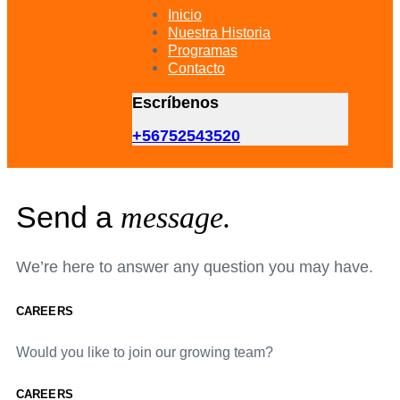
primary
Inicio
navigation
Nuestra Historia
Skip
Programas
to
Contacto
content
Escríbenos
+56752543520
Send a
message.
We’re here to answer any question you may have.
CAREERS
Would you like to join our growing team?
CAREERS