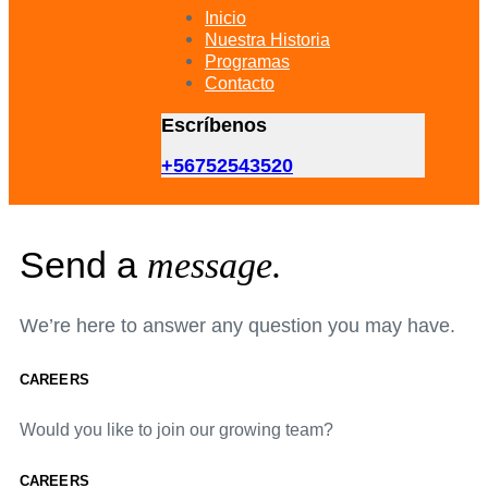
primary
Inicio
navigation
Nuestra Historia
Skip
Programas
to
Contacto
content
Escríbenos
+56752543520
Send a
message.
We’re here to answer any question you may have.
CAREERS
Would you like to join our growing team?
CAREERS