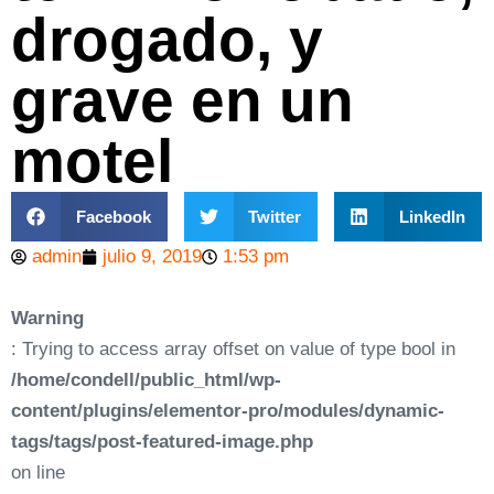
drogado, y
grave en un
motel
Facebook
Twitter
LinkedIn
admin
julio 9, 2019
1:53 pm
Warning
: Trying to access array offset on value of type bool in
/home/condell/public_html/wp-
content/plugins/elementor-pro/modules/dynamic-
tags/tags/post-featured-image.php
on line