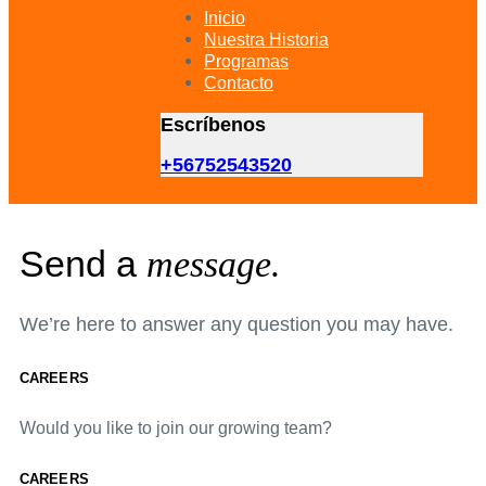
primary
Inicio
navigation
Nuestra Historia
Skip
Programas
to
Contacto
content
Escríbenos
+56752543520
Send a
message.
We’re here to answer any question you may have.
CAREERS
Would you like to join our growing team?
CAREERS