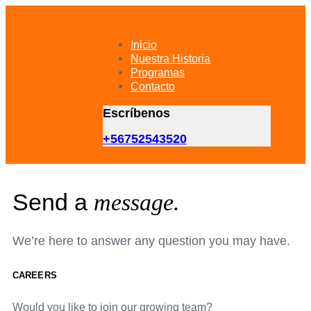
Skip
Skip
links
to
primary
Inicio
navigation
Nuestra Historia
Skip
Programas
to
Contacto
content
Escríbenos
+56752543520
Send a
message.
We’re here to answer any question you may have.
CAREERS
Would you like to join our growing team?