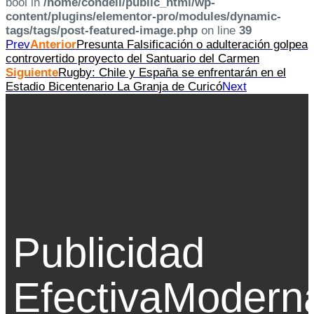
bool in
/home/condell/public_html/wp-
content/plugins/elementor-pro/modules/dynamic-
tags/tags/post-featured-image.php
on line
39
Prev
Anterior
Presunta Falsificación o adulteración golpea
controvertido proyecto del Santuario del Carmen
Siguiente
Rugby: Chile y España se enfrentarán en el
Estadio Bicentenario La Granja de Curicó
Next
Publicidad
Efectiva
Modern