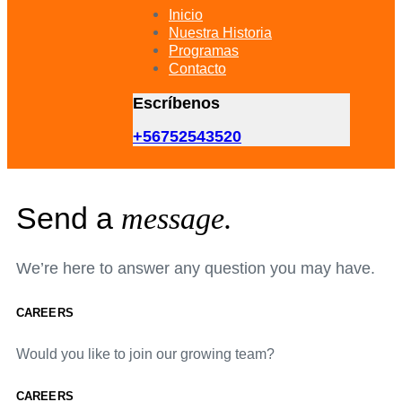
primary
Inicio
navigation
Nuestra Historia
Skip
Programas
to
Contacto
content
Escríbenos
+56752543520
Send a
message.
We’re here to answer any question you may have.
CAREERS
Would you like to join our growing team?
CAREERS