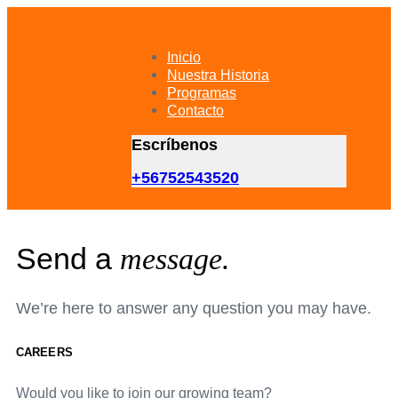
Skip
Skip
links
to
primary
Inicio
navigation
Nuestra Historia
Skip
Programas
to
Contacto
content
Escríbenos
+56752543520
Send a
message.
We’re here to answer any question you may have.
CAREERS
Would you like to join our growing team?