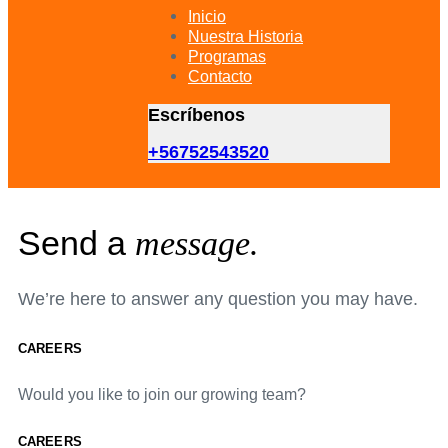
primary
Inicio
navigation
Nuestra Historia
Skip
Programas
to
Contacto
content
Escríbenos
+56752543520
Send a
message.
We’re here to answer any question you may have.
CAREERS
Would you like to join our growing team?
CAREERS