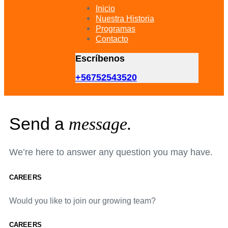
primary
Inicio
navigation
Nuestra Historia
Skip
Programas
to
Contacto
content
Escríbenos
+56752543520
Send a
message.
We’re here to answer any question you may have.
CAREERS
Would you like to join our growing team?
CAREERS