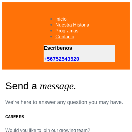
Skip
Skip
links
to
primary
Inicio
navigation
Nuestra Historia
Skip
Programas
to
Contacto
content
Escríbenos
+56752543520
Send a
message.
We’re here to answer any question you may have.
CAREERS
Would you like to join our growing team?