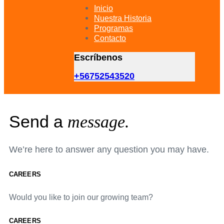
primary
Inicio
navigation
Nuestra Historia
Skip
Programas
to
Contacto
content
Escríbenos
+56752543520
Send a
message.
We’re here to answer any question you may have.
CAREERS
Would you like to join our growing team?
CAREERS