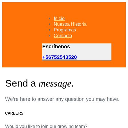
Skip
Skip
links
to
primary
Inicio
navigation
Nuestra Historia
Skip
Programas
to
Contacto
content
Escríbenos
+56752543520
Send a
message.
We’re here to answer any question you may have.
CAREERS
Would you like to join our growing team?