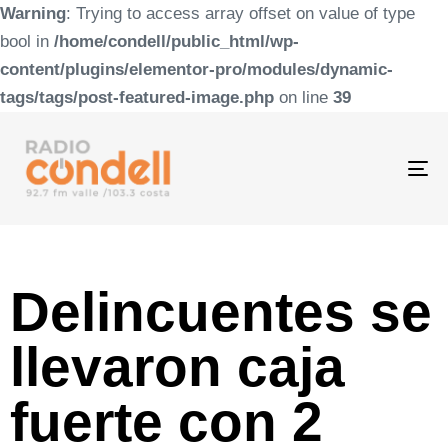
Warning
: Trying to access array offset on value of type
bool in
/home/condell/public_html/wp-
content/plugins/elementor-pro/modules/dynamic-
tags/tags/post-featured-image.php
on line
39
To
na
Delincuentes se
llevaron caja
fuerte con 2