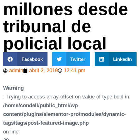
millones desde
tribunal de
policial local
Facebook
Twitter
LinkedIn
admin
abril 2, 2019
12:41 pm
Warning
: Trying to access array offset on value of type bool in
/home/condell/public_html/wp-
content/plugins/elementor-pro/modules/dynamic-
tags/tags/post-featured-image.php
on line