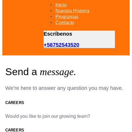
primary
Inicio
navigation
Nuestra Historia
Skip
Programas
to
Contacto
content
Escríbenos
+56752543520
Send a
message.
We’re here to answer any question you may have.
CAREERS
Would you like to join our growing team?
CAREERS