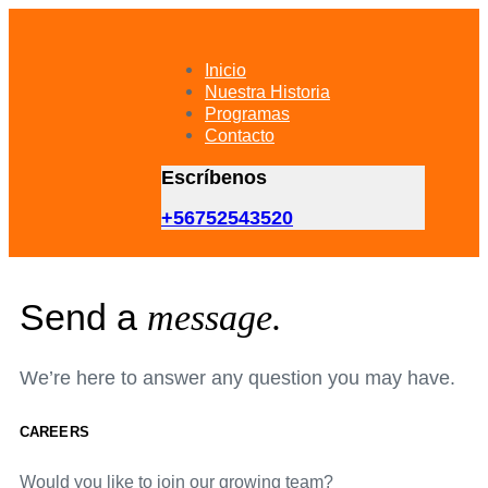
Skip
Skip
links
to
primary
Inicio
navigation
Nuestra Historia
Skip
Programas
to
Contacto
content
Escríbenos
+56752543520
Send a
message.
We’re here to answer any question you may have.
CAREERS
Would you like to join our growing team?